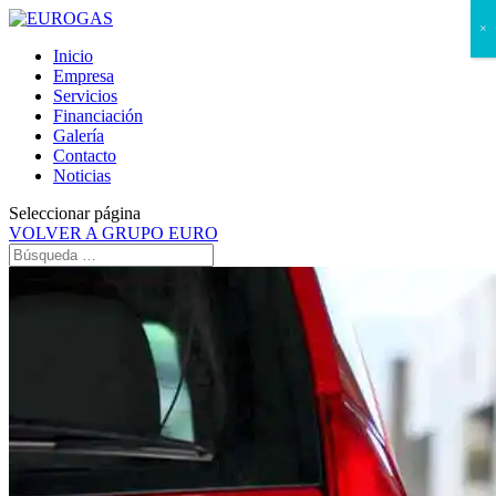
×
Inicio
Empresa
Servicios
Financiación
Galería
Contacto
Noticias
Seleccionar página
VOLVER A GRUPO EURO