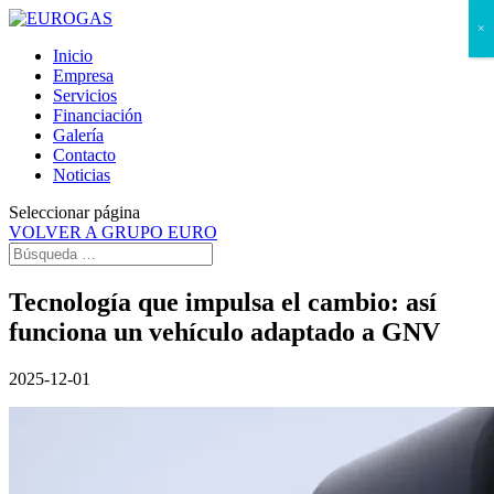
×
Inicio
Empresa
Servicios
Financiación
Galería
Contacto
Noticias
Seleccionar página
VOLVER A GRUPO EURO
Tecnología que impulsa el cambio: así
funciona un vehículo adaptado a GNV
2025-12-01