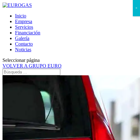
×
Inicio
Empresa
Servicios
Financiación
Galería
Contacto
Noticias
Seleccionar página
VOLVER A GRUPO EURO