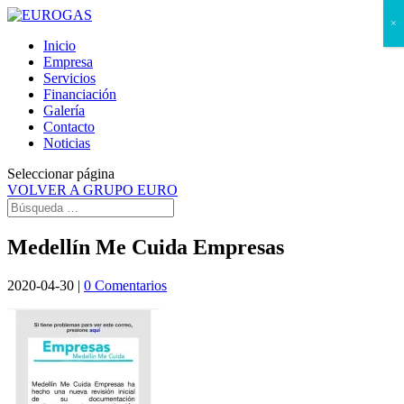
×
Inicio
Empresa
Servicios
Financiación
Galería
Contacto
Noticias
Seleccionar página
VOLVER A GRUPO EURO
Medellín Me Cuida Empresas
2020-04-30
|
0 Comentarios