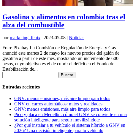
Gasolina y alimentos en colombia tras el
alza del combustible
por
marketing_fenix
|
2023-05-08
|
Noticias
Foto: Pixabay La Comisión de Regulación de Energía y Gas
anunció este martes 2 de mayo los nuevos precios del galón de
gasolina a partir de este mes, mostrando un incremento de 600
pesos, cuyo objetivo es el de cubrir el déficit en el Fondo de
Estabilización de...
Buscar:
Entradas recientes
GNV: menos emisiones, más aire limpio para todos
GNV en carros automáticos: mitos y realidades
GNV: menos emisiones, más aire limpio para todos
Pico y placa en Medellín: cómo el GNV se convierte en una
solución inteligente para seguir movilizándote
¿Por qué instalar a tu vehículo el sistema híbrido a GNV en
2026? Una decisión inteligente para tu vehículo