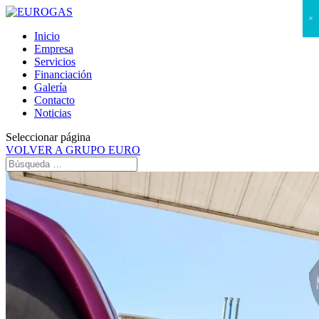
×
Inicio
Empresa
Servicios
Financiación
Galería
Contacto
Noticias
Seleccionar página
VOLVER A GRUPO EURO