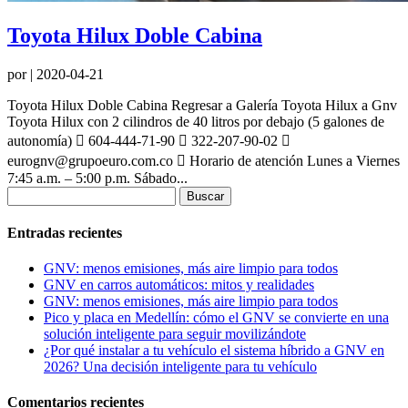
Toyota Hilux Doble Cabina
por
|
2020-04-21
Toyota Hilux Doble Cabina Regresar a Galería Toyota Hilux a Gnv
Toyota Hilux con 2 cilindros de 40 litros por debajo (5 galones de
autonomía)  604-444-71-90  322-207-90-02 
eurognv@grupoeuro.com.co  Horario de atención Lunes a Viernes
7:45 a.m. – 5:00 p.m. Sábado...
Buscar:
Entradas recientes
GNV: menos emisiones, más aire limpio para todos
GNV en carros automáticos: mitos y realidades
GNV: menos emisiones, más aire limpio para todos
Pico y placa en Medellín: cómo el GNV se convierte en una
solución inteligente para seguir movilizándote
¿Por qué instalar a tu vehículo el sistema híbrido a GNV en
2026? Una decisión inteligente para tu vehículo
Comentarios recientes