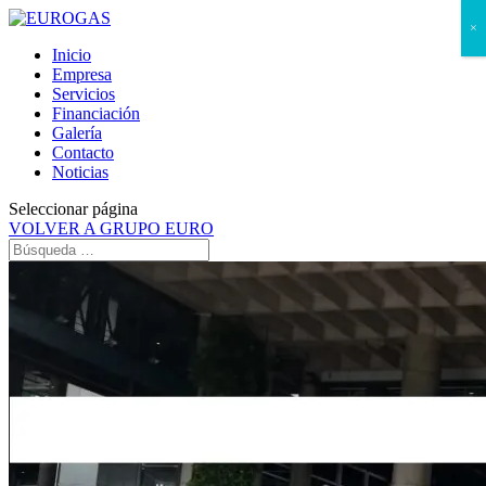
×
Inicio
Empresa
Servicios
Financiación
Galería
Contacto
Noticias
Seleccionar página
VOLVER A GRUPO EURO